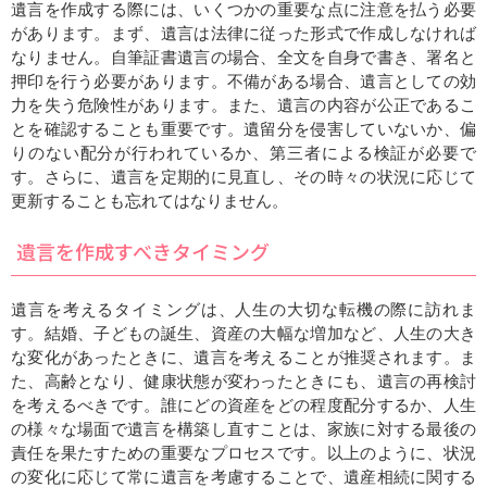
遺言を作成する際には、いくつかの重要な点に注意を払う必要
があります。まず、遺言は法律に従った形式で作成しなければ
なりません。自筆証書遺言の場合、全文を自身で書き、署名と
押印を行う必要があります。不備がある場合、遺言としての効
力を失う危険性があります。また、遺言の内容が公正であるこ
とを確認することも重要です。遺留分を侵害していないか、偏
りのない配分が行われているか、第三者による検証が必要で
す。さらに、遺言を定期的に見直し、その時々の状況に応じて
更新することも忘れてはなりません。
遺言を作成すべきタイミング
遺言を考えるタイミングは、人生の大切な転機の際に訪れま
す。結婚、子どもの誕生、資産の大幅な増加など、人生の大き
な変化があったときに、遺言を考えることが推奨されます。ま
た、高齢となり、健康状態が変わったときにも、遺言の再検討
を考えるべきです。誰にどの資産をどの程度配分するか、人生
の様々な場面で遺言を構築し直すことは、家族に対する最後の
責任を果たすための重要なプロセスです。以上のように、状況
の変化に応じて常に遺言を考慮することで、遺産相続に関する