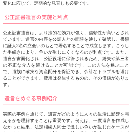
変化に応じて、定期的な見直しも必要です。
公正証書遺言の実施と利点
公正証書遺言は、より法的な効力が強く、信頼性が高いとされ
ています。遺言の内容を公証人との面談を通じて確認し、書類
に証人2名の立会いのもとで署名することで成立します。こうし
た手続きにより、争いが生じにくくなるのが利点です。また、
遺言が書面化され、公証役場に保管されるため、紛失や第三者
の不正な介入を避けることが可能です。この方法を選ぶこと
で、遺族に確実な資産配分を保証でき、余計なトラブルを避け
ることができます。費用は発生するものの、その価値がありま
す。
遺言をめぐる事例紹介
実際の事例を通じて、遺言がどのように人々の生活に影響を与
えるかを理解することは重要です。例えば、一度遺言を作成し
なかった結果、法定相続人同士で激しい争いが生じたケースが