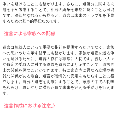
争いを避けることにも繋がります。さらに、遺留分に関する問
題を予め考慮することで、相続の紛争を未然に防ぐことも可能
です。法律的な観点から見ると、遺言は未来のトラブルを予防
するための基本的手段なのです。
遺言による家族への配慮
遺言は相続人にとって重要な指針を提供するだけでなく、家族
への思いやりを示す結果にも繋がります。家族が遺産を巡る争
いを避けるために、遺言の存在は非常に大切です。親しい人々
や特定の受取人に対する恩義を遺言により示すことで、遺族同
士の関係を保つことができます。特に家庭内に異なる立場や複
雑な関係がある場合、遺言が感情的な安定をもたらすことに役
立ちます。自分の遺志を明確にすることで、家族の中での軋轢
を和らげ、思いやりに満ちた形で未来を迎える手助けを行えま
す。
遺言作成における注意点