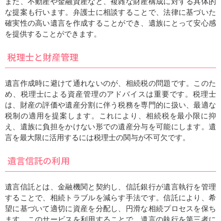
また、不動産や金融資産など、複雑な財産構成に対する具体的
な提案も行います。弁護士に相談することで、法律に基づいた
確実性の高い遺言を作成することができ、遺族にとって安心感
を提供することができます。
税理士と財産管理
遺言作成時に避けて通れないのが、相続税の問題です。このた
め、税理士による資産管理のアドバイスは重要です。税理士
は、財産の評価や遺産分割に伴う税務を専門的に扱い、最適な
税制の適用を提案します。これにより、相続税を最小限に抑
え、遺族に負担をかけない形での遺産分与を可能にします。遺
言を最大限に活用するには税理士の関与が不可欠です。
遺言信託の利用
遺言信託とは、金融機関と契約し、信託銀行が遺言執行を管理
することで、相続トラブルを減らす手法です。信託により、希
望に基づいて適切に資産を分配し、円滑な相続プロセスを保ち
ます。このサービスを利用することで、遺言の執行を第三者に