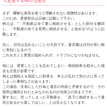
3.変更する時の注意点
まず、曖昧な表現を使うと理解されない危険性があります。
このため、変更部分は正確に記載して下さい。
例えば、“「不動産は全て妻に相続させる」とした部分を撤回
し、「不動産の全てを長男に相続させる」と改める“のように記
載します。
次に、日付は忘れないことが大切です。遺言書は日付が若い順
に有効になるので、
これを欠くと変更が認められず、トラブルになりかねません。
他には、変更したことを忘れてしまい、相続財産を処分した場
合も注意が必要です。
例えば相続人を指定した財産を、本人が忘れて別の人に売って
しまった事例などがあります。
この場合、生前にした行為と遺言の内容と矛盾するので、その
箇所は撤回されたとみなされるのが法律上の決まりです。
要するに、売ってしまった不動産を、「息子に相続するって遺
言があるから返してほしい」とは言えなくなります。